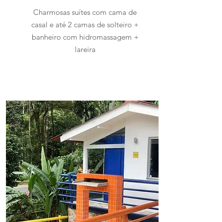
Charmosas suítes com cama de
casal e até 2 camas de solteiro +
banheiro com hidromassagem +
lareira