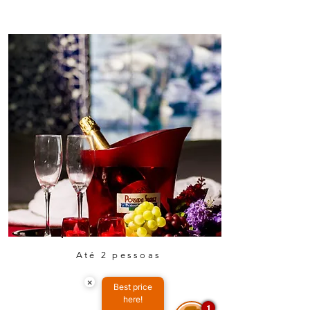
Até 2 pessoas
×
Best price
here!
1