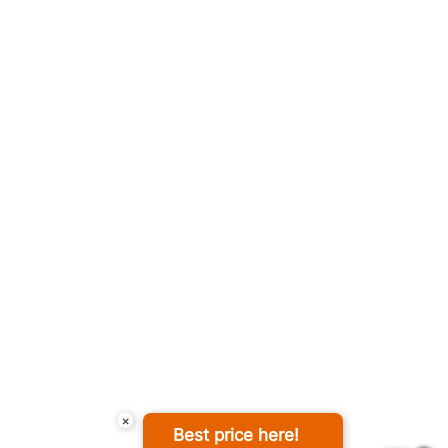
×
Best price here!