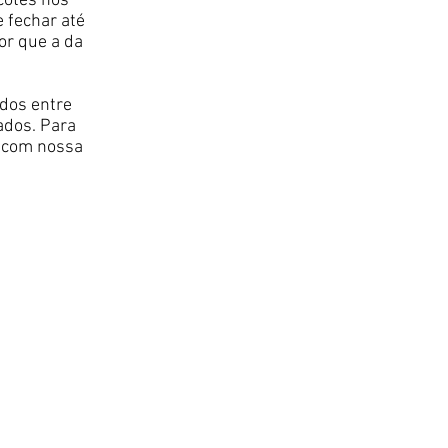
cotes nos
e fechar até
or que a da
dos entre
iados. Para
r com nossa