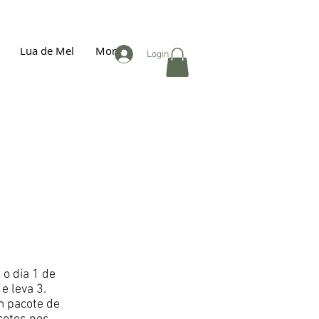
Lua de Mel
More
Login
o dia 1 de
e leva 3.
um pacote de