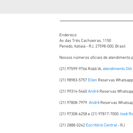
Endereço:
Av. das Três Cachoeiras, 1150
Penedo, Itatiaia - RJ, 27598-000, Brasil
Nossos números oficiais de atendimento 
(21) 97599-9766 Robô IA,
atendimento 24h
(21) 98983-5757
Ellen
Reservas Whatsapp 
(21) 99314-5460
André
Reservas Whatsapp
(21) 97808-7979
André
Reservas Whatsapp
(21) 97308-6258 e (21) 97817-7000
José Ro
(21) 2888-0242
Escritório Central
- RJ