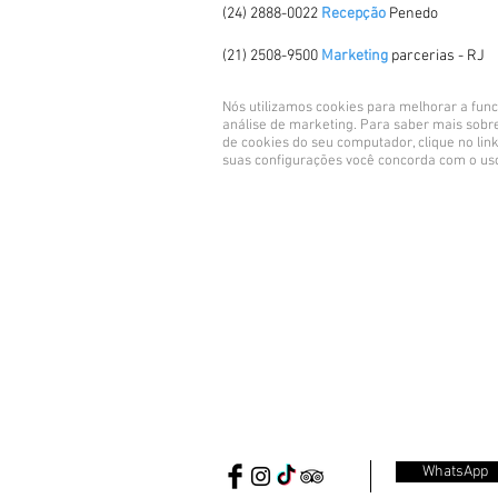
(24) 2888-0022
Recepção
Penedo
(21) 2508-9500
Marketing
parcerias - RJ
Nós utilizamos cookies para melhorar a func
análise de marketing. Para saber mais sobre
de cookies do seu computador, clique no lin
suas configurações você concorda com o us
WhatsApp