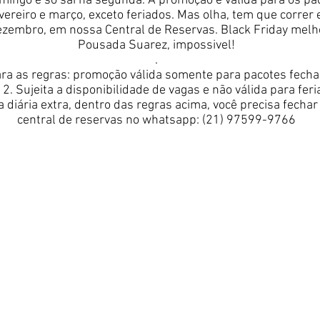
mingo e só sai na segunda. A promoção é válida para os pa
ereiro e março, exceto feriados. Mas olha, tem que correr 
dezembro, em nossa Central de Reservas. Black Friday melh
Pousada Suarez, impossivel!
.
ra as regras: promoção válida somente para pacotes fecha
2. Sujeita a disponibilidade de vagas e não válida para fer
 diária extra, dentro das regras acima, você precisa fecha
central de reservas no whatsapp: (21) 97599-9766