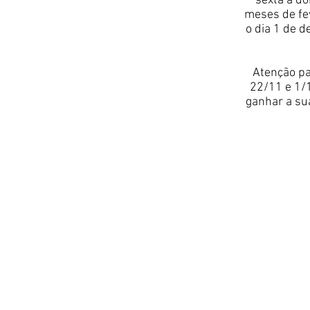
sexta a do
meses de fev
o dia 1 de 
Atenção pa
22/11 e 1/1
ganhar a sua